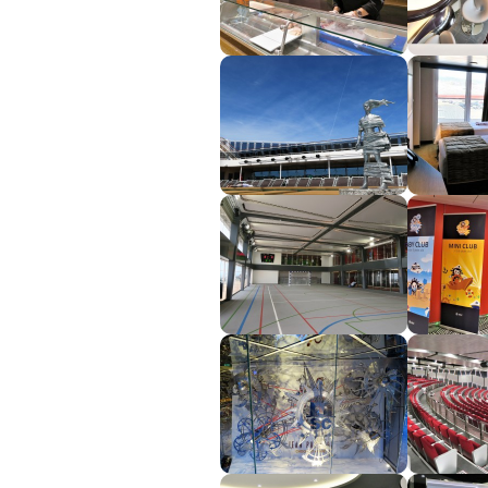
Plavba okolo sveta - 
Plavby okolo sveta
Expedičné plavby
Antarktída
Arktída
Expedičné plavby
Galapágy
Potvrdiť