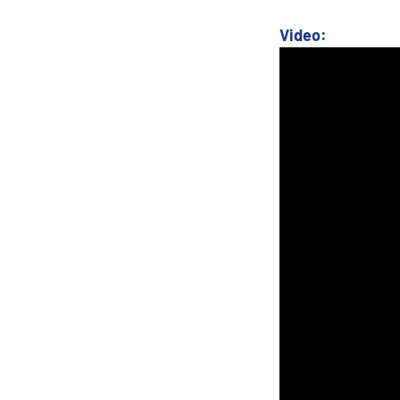
Kanárske ostrovy a Ma
Video:
Karibik a Stredná Ameri
Bahamy
Bermudy
Južný Karibik
Kalifornia a Mexiko
Karibik a Stredná Ame
Východný Karibik
Západný Karibik
Severná Amerika
Aljaška
Kanada a Nové Anglick
Západné pobrežie USA