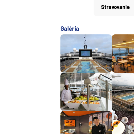
Afrika
Stravovanie
Indický oceán
Seychely a Maurícius
Galéria
Havaj a Južný Pacifik
Havajské ostrovy
Tahiti a Južný Pacifik
Repozičné plavby
Repozičné plavby
Transatlantické plavby
⇆ Panamský kanál
⇆ Pobrežie Európy
⇆ Suezský prieplav
Plavby okolo sveta