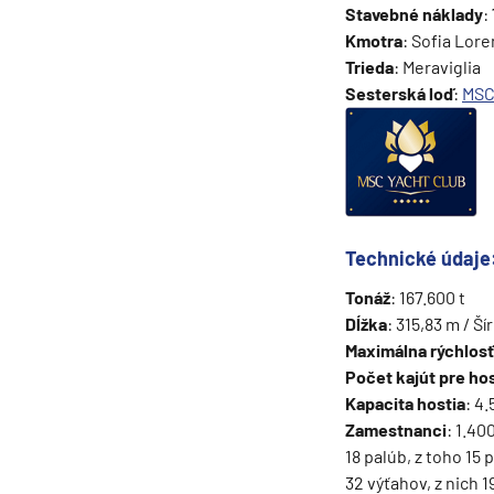
Stavebné náklady
:
Grónsko
Kmotra
: Sofia Lore
Trieda
: Meraviglia
Island
Sesterská loď
:
MSC
Nórske fjordy
Nórske fjordy a Pobalt
Pobaltie
Severná Európa
Technické údaje
Severozápadná Európa
Britské ostrovy a Írsko
Tonáž
: 167.600 t
Dĺžka
: 315,83 m / Š
Pobrežie Európy
Maximálna rýchlosť
Severozápadná Európ
Počet kajút pre hos
Kapacita hostia
: 4
Kanárske ostrovy, Madei
Zamestnanci
: 1.40
Azorské ostrovy
18 palúb, z toho 15 
Kanárske ostrovy
32 výťahov, z nich 