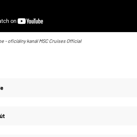
e - oficiálny kanál MSC Cruises Official
de
út
d