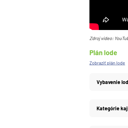
Južná Amerika
Južná Amerika
Arabský polostrov
Červené more
Zdroj video: YouTub
Emiráty a Perzský záliv
Plán lode
Ázia
Zobraziť plán lode
Ázia
India
Vybavenie lo
Japonsko
Juhovýchodná Ázia
Austrália a Nový Zéland
Kategórie kaj
Austrália a Nový Zélan
Afrika a Indický oceán