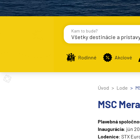
Kam to bude?
Všetky destinácie a prístav
Destinácie
Príst
Rodinné
Akciové
Stredomorie
Úvod
Lode
MS
Stredomorie
MSC Mera
Stredomorie a Portug
Východné Stredomori
Plavebná spoločno
Západné Stredomorie
Inaugurácia
: jún 20
Lodenice
: STX Eur
Severná Európa