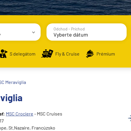
Odchod - Príchod
y
avy
S delegátom
Fly & Cruise
Prémium
C Meraviglia
viglia
alsko
e
sť
:
MSC Crociere
- MSC Cruises
17
ope, St.Nazaire, Francúzsko