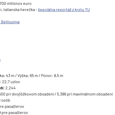
 700 miliónov euro
n, talianska herečka -
špeciálna reportáž z krstu TU
 Bellissima
ie
:
írka: 43 m / Výška: 65 m / Ponor: 8,5 m
: 22,7 uzlov
a
tí
: 2.244
.500 pri dvojlôžkovom obsadení / 5.386 pri maximálnom obsadení
ra a Maroko
0 osôb
pre pasažierov
19 pre pasažierov