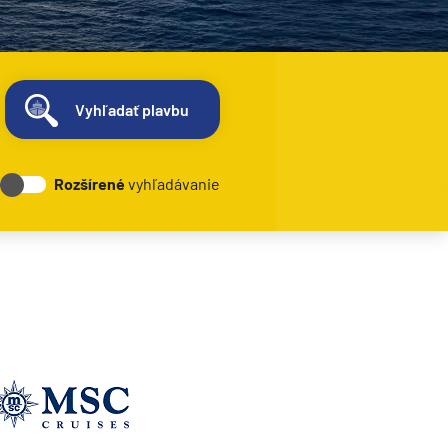
Vyhľadať plavbu
Rozšírené
vyhľadávanie