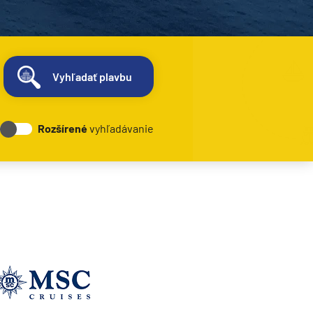
Vyhľadať plavbu
Rozšírené
vyhľadávanie