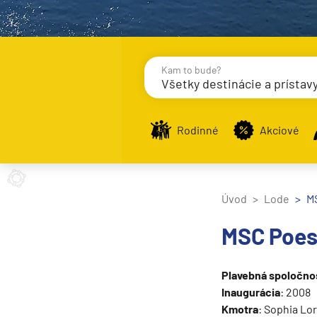
Kam to bude?
Všetky destinácie a prístav
Destinácie
Príst
Rodinné
Akciové
Stredomorie
Úvod
Lode
M
Stredomorie
MSC Poes
Stredomorie a Portug
Východné Stredomori
Plavebná spoločno
Západné Stredomorie
Inaugurácia
: 2008
Kmotra
: Sophia Lo
Severná Európa