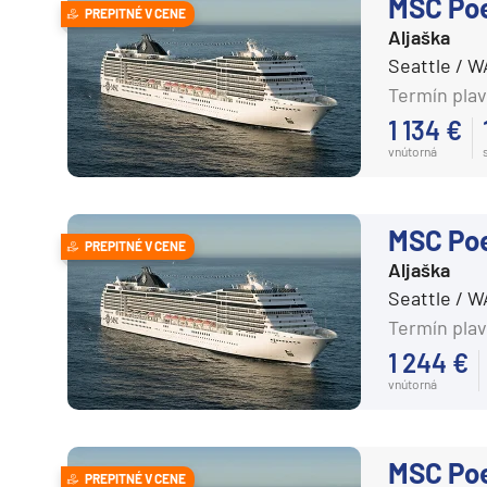
MSC Po
PREPITNÉ V CENE
Aljaška
Seattle / 
Termín plav
1 134 €
vnútorná
MSC Po
PREPITNÉ V CENE
Aljaška
Seattle / 
Termín plav
1 244 €
vnútorná
MSC Po
PREPITNÉ V CENE