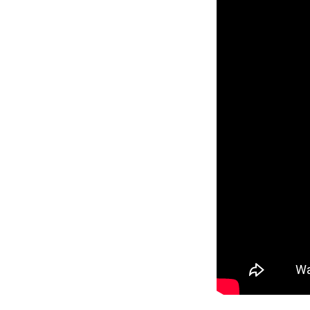
Kanárske ostrovy a Ma
Karibik a Stredná Ameri
Bahamy
Bermudy
Južný Karibik
Kalifornia a Mexiko
Karibik a Stredná Ame
Východný Karibik
Západný Karibik
Severná Amerika
Aljaška
Kanada a Nové Anglick
Západné pobrežie USA