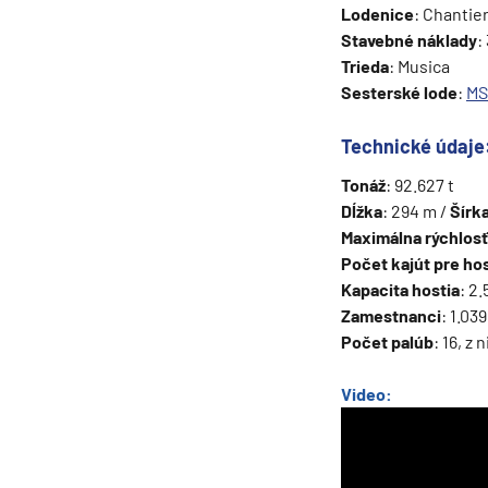
Lodenice
: Chantier
Grónsko
Stavebné náklady
:
Trieda
: Musica
Island
Sesterské lode
:
MS
Nórske fjordy
Nórske fjordy a Pobalt
Technické údaje
Pobaltie
Tonáž
: 92.627 t
Dĺžka
: 294 m /
Šírk
Severná Európa
Maximálna rýchlosť
Severozápadná Európa
Počet kajút pre hos
Kapacita hostia
: 2
Britské ostrovy a Írsko
Zamestnanci
: 1.03
Pobrežie Európy
Počet palúb
: 16, z
Severozápadná Európ
Video:
Kanárske ostrovy, Madei
Azorské ostrovy
Kanárske ostrovy