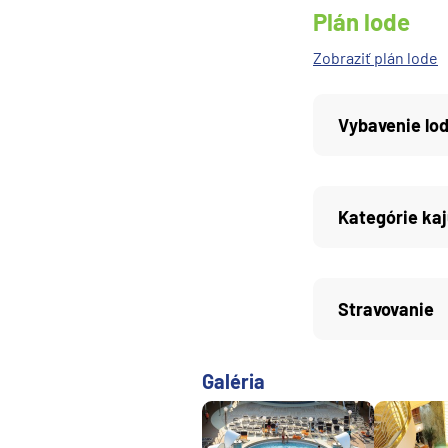
Plán lode
Južná Amerika
Južná Amerika
Zobraziť plán lode
Arabský polostrov
Červené more
Vybavenie lo
Emiráty a Perzský záliv
Ázia
Kategórie kaj
Ázia
India
Japonsko
Stravovanie
Juhovýchodná Ázia
Austrália a Nový Zéland
Galéria
Austrália a Nový Zélan
Afrika a Indický oceán