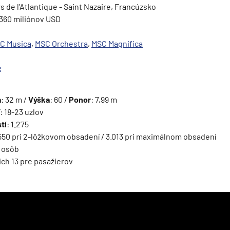
s de l'Atlantique - Saint Nazaire, Francúzsko
 360 miliónov USD
C Musica
,
MSC Orchestra
,
MSC Magnifica
ie
:
a
: 32 m /
Výška
: 60 /
Ponor
: 7,99 m
: 18-23 uzlov
tí
: 1.275
.550 pri 2-lôžkovom obsadení / 3.013 pri maximálnom obsadení
9 osôb
 nich 13 pre pasažierov
a
ra a Maroko