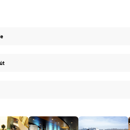
de
út
d