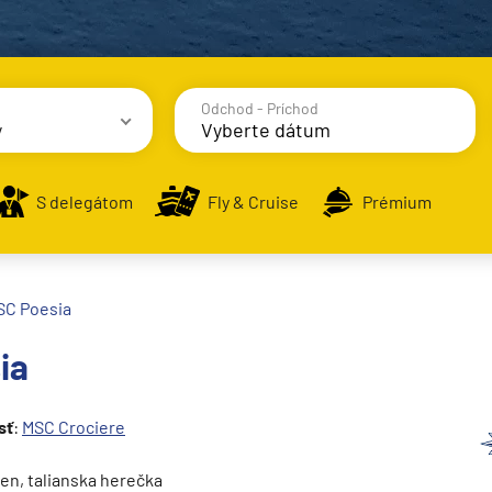
Odchod - Príchod
y
avy
S delegátom
Fly & Cruise
Prémium
SC Poesia
ia
alsko
e
sť
:
MSC Crociere
ren, talianska herečka