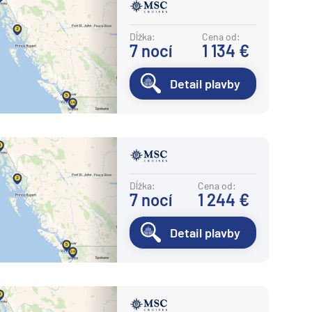
Dĺžka:
Cena od:
7
nocí
1 134 €
Detail plavby
Dĺžka:
Cena od:
7
nocí
1 244 €
Detail plavby