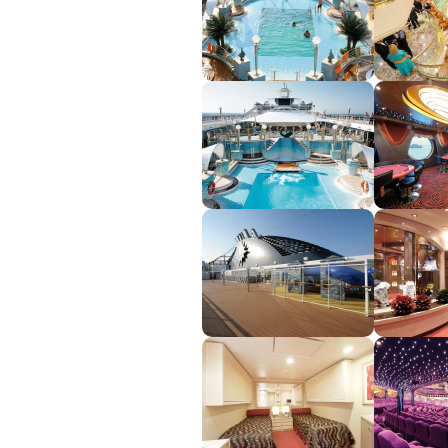
Afrika
Indický oceán
Seychely a Maurícius
Havaj a Južný Pacifik
Havajské ostrovy
Tahiti a Južný Pacifik
Repozičné plavby
Repozičné plavby
Transatlantické plavby
⇆ Panamský kanál
⇆ Pobrežie Európy
⇆ Suezský prieplav
Plavby okolo sveta