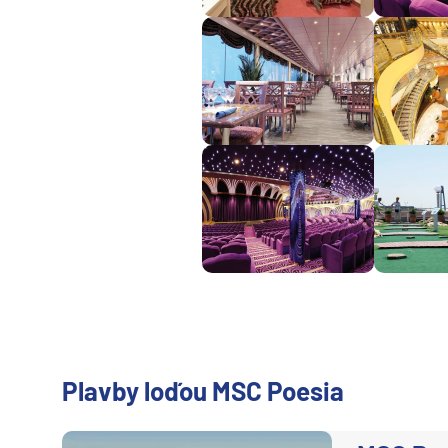
Plavba okolo sveta - 
Plavby okolo sveta
Expedičné plavby
Antarktída
Arktída
Expedičné plavby
Galapágy
Potvrdiť
Plavby loďou MSC Poesia