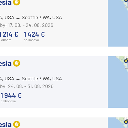
esia
WA, USA
Seattle / WA, USA
by:
17. 08. - 24. 08. 2026
1 214 €
1 424 €
s oknom
balkónová
esia
WA, USA
Seattle / WA, USA
by:
24. 08. - 31. 08. 2026
1 944 €
balkónová
esia