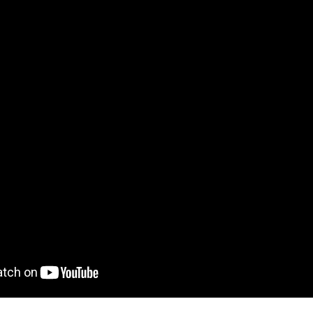
deira
ka
rika
o