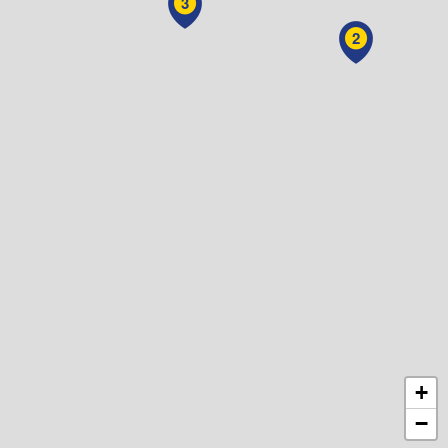
3
2
+
−