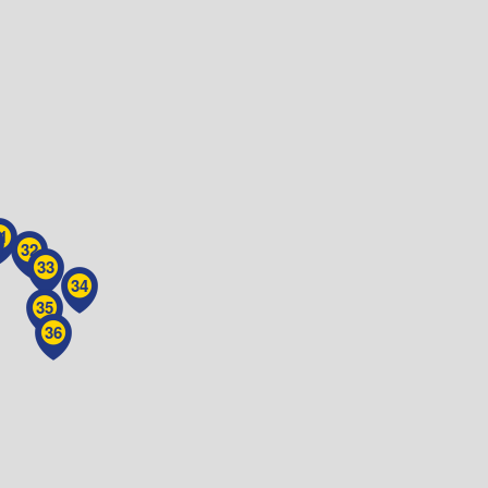
1
32
33
34
35
36