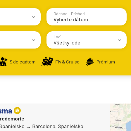
Odchod - Príchod
avy
Loď
Všetky lode
S delegátom
Fly & Cruise
Prémium
AIDA Cruises
AIDAbella
alsko
AIDAblu
e
AIDAcosma
sma
AIDAdiva
tredomorie
AIDAluna
 Španielsko
Barcelona, Španielsko