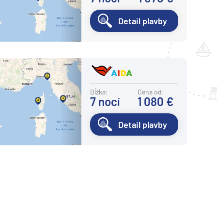
Detail plavby
Dĺžka:
Cena od:
7
nocí
1 080 €
Detail plavby
Nasledujúca strana