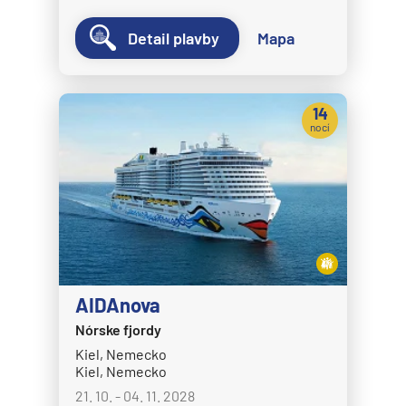
Crystal Symphony
Detail plavby
Mapa
Cunard Line
Queen Anne
14
Queen Elizabeth
nocí
Queen Mary 2
Queen Victoria
Disney Cruise Line
Disney Adventure
Disney Destiny
AIDAnova
Disney Dream
Nórske fjordy
Disney Fantasy
Kiel, Nemecko
Disney Magic
Kiel, Nemecko
21. 10. - 04. 11. 2028
Disney Treasure