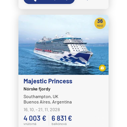
Celestyal Journey
Celestyal Olympia
Costa Cruises
36
nocí
Costa Deliziosa
Costa Diadema
Costa Fascinosa
Costa Favolosa
Costa Fortuna
Costa Pacifica
Majestic Princess
Costa Serena
Nórske fjordy
Southampton, UK
Costa Smeralda
Buenos Aires, Argentína
Costa Toscana
16. 10. - 21. 11. 2028
Crystal Cruises
4 003 €
6 831 €
vnútorná
balkónová
Crystal Serenity