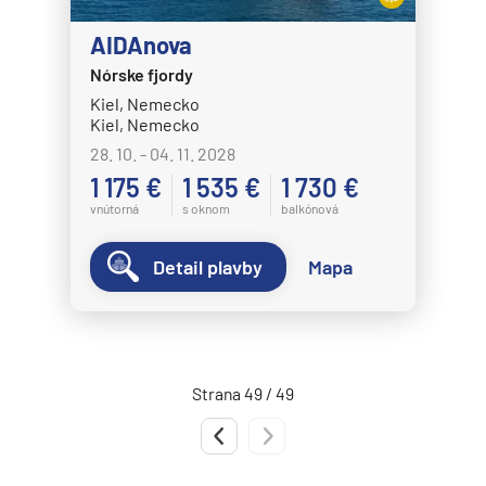
MS Nordnorge
AIDAnova
MS Nordstjernen
Nórske fjordy
MS Otto Sverdrup
Kiel, Nemecko
MS Polarlys
Kiel, Nemecko
28. 10. - 04. 11. 2028
MS Richard With
1 175 €
1 535 €
1 730 €
MS Trollfjord
vnútorná
s oknom
balkónová
MS Vesteralen
MSC Cruises
Detail plavby
Mapa
MSC Armonia
MSC Bellissima
MSC Divina
Strana 49 / 49
MSC Euribia
Predchádzajúca strana
Nasledujúca strana
MSC Fantasia