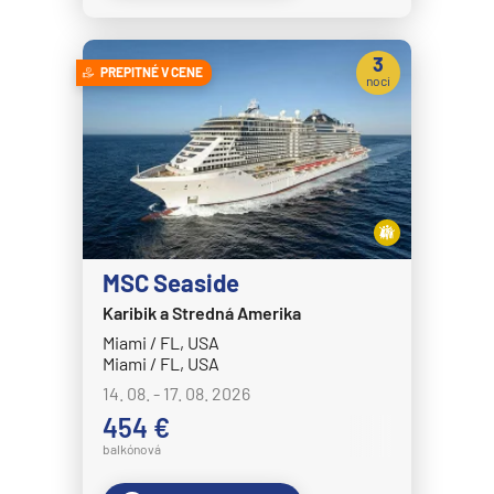
Crystal Symphony
3
Cunard Line
PREPITNÉ V CENE
noci
Queen Anne
Queen Elizabeth
Queen Mary 2
Queen Victoria
Disney Cruise Line
MSC Seaside
Disney Adventure
Karibik a Stredná Amerika
Disney Destiny
Miami / FL, USA
Miami / FL, USA
Disney Dream
14. 08. - 17. 08. 2026
Disney Fantasy
454 €
Disney Magic
balkónová
Disney Treasure