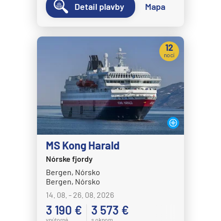
Detail plavby
Mapa
Disney Wish
Disney Wonder
Explora Journeys
12
nocí
Explora I
Explora II
Explora III
Explora IV
Explora V
MS Kong Harald
Explora VI
Nórske fjordy
Hapag-Lloyd Cruises
Bergen, Nórsko
HANSEATIC inspiration
Bergen, Nórsko
14. 08. - 26. 08. 2026
HANSEATIC nature
3 190 €
3 573 €
HANSEATIC spirit
vnútorná
s oknom