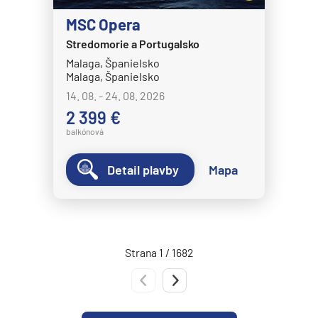
Norwegian Epic
MSC Opera
Norwegian Escape
Stredomorie a Portugalsko
Malaga, Španielsko
Norwegian Gem
Malaga, Španielsko
Norwegian Getaway
14. 08. - 24. 08. 2026
Norwegian Jade
2 399 €
balkónová
Norwegian Jewel
Norwegian Joy
Detail plavby
Mapa
Norwegian Luna
Norwegian Pearl
Norwegian Prima
Strana 1 / 1682
Norwegian Sky
Predchádzajúca strana
Nasledujúca strana
Norwegian Spirit
Norwegian Star