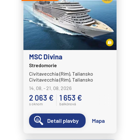
Celebrity Eclipse
Expedičné plavby
Celebrity Edge
Antarktída
Celebrity Equinox
Arktída
Celebrity Flora
Expedičné plavby
Celebrity Infinity
Galapágy
Celebrity Millennium
MSC Divina
Potvrdiť
Stredomorie
Celebrity Reflection®
Civitavecchia (Rím), Taliansko
Celebrity Silhouette®
Civitavecchia (Rím), Taliansko
Celebrity Solstice®
14. 08. - 21. 08. 2026
2 063 €
1 653 €
Celebrity Summit®
s oknom
balkónová
Celebrity Xcel℠
Celestyal Cruises
Detail plavby
Mapa
Celestyal Discovery