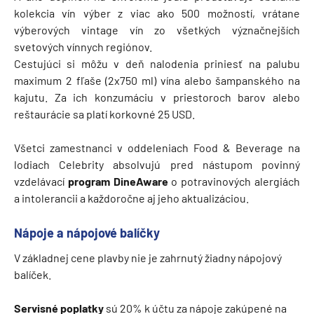
kolekcia vín výber z viac ako 500 možností, vrátane
výberových vintage vín zo všetkých význačnejších
svetových vínnych regiónov.
Cestujúci si môžu v deň nalodenia priniesť na palubu
maximum 2 fľaše (2x750 ml) vína alebo šampanského na
kajutu. Za ich konzumáciu v priestoroch barov alebo
reštaurácie sa platí korkovné 25 USD.
Všetci zamestnanci v oddeleniach Food & Beverage na
lodiach Celebrity absolvujú pred nástupom povinný
vzdelávací
program DineAware
o potravinových alergiách
a intolerancii a každoročne aj jeho aktualizáciou.
Nápoje a nápojové balíčky
V základnej cene plavby nie je zahrnutý žiadny nápojový
balíček.
Servisné poplatky
sú 20% k účtu za nápoje zakúpené na