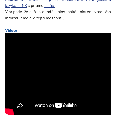
jazyku: LINK
a priamo
u nás.
V prípade, že si želáte radšej slovenské poistenie, radi Vás
informujeme aj o tejto možnosti.
Video: