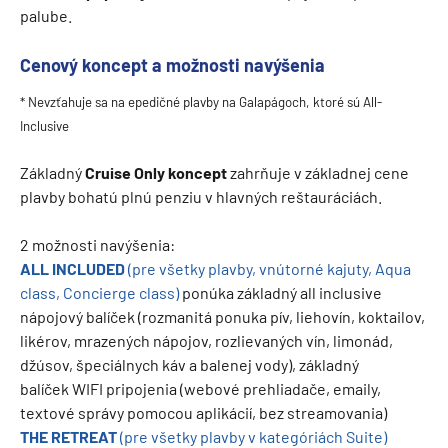
palube.
Cenový koncept a možnosti navýšenia
* Nevzťahuje sa na epedičné plavby na Galapágoch, ktoré sú All-
Inclusive
Základný
Cruise Only koncept
zahrňuje v základnej cene
plavby bohatú plnú penziu v hlavných reštauráciách.
2 možnosti navýšenia:
ALL INCLUDED
(pre všetky plavby, vnútorné kajuty, Aqua
class, Concierge class)
ponúka základný all inclusive
nápojový balíček (rozmanitá ponuka pív, liehovín, koktailov,
likérov, mrazených nápojov, rozlievaných vín, limonád,
džúsov, špeciálnych káv a balenej vody), základný
balíček WIFI pripojenia (webové prehliadače, emaily,
textové správy pomocou aplikácií, bez streamovania)
THE RETREAT
(pre všetky plavby v kategóriách Suite)