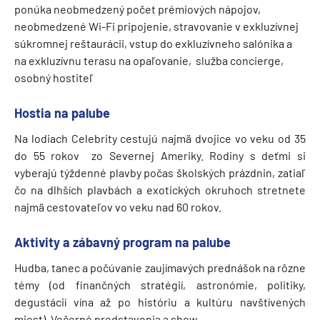
ponúka neobmedzený počet prémiových nápojov,
neobmedzené Wi-Fi pripojenie, stravovanie v exkluzívnej
súkromnej reštaurácii, vstup do exkluzívneho salónika a
na exkluzívnu terasu na opaľovanie, služba concierge,
osobný hostiteľ
Hostia na palube
Na lodiach Celebrity cestujú najmä dvojice vo veku od 35
do 55 rokov zo Severnej Ameriky. Rodiny s deťmi si
vyberajú týždenné plavby počas školských prázdnin, zatiaľ
čo na dlhších plavbách a exotických okruhoch stretnete
najmä cestovateľov vo veku nad 60 rokov.
Aktivity a zábavný program na palube
Hudba, tanec a počúvanie zaujímavých prednášok na rôzne
témy (od finančných stratégií, astronómie, politiky,
degustácií vína až po históriu a kultúru navštívených
miest). Večerné predstavenia a show.