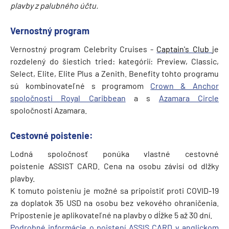
plavby z palubného účtu.
Vernostný program
Vernostný program Celebrity Cruises -
Captain's Club
je
rozdelený do šiestich tried: kategórií: Preview, Classic,
Select, Elite, Elite Plus a Zenith. Benefity tohto programu
sú kombinovateľné s programom
Crown & Anchor
spoločnosti Royal Caribbean
a s
Azamara Circle
spoločnosti Azamara.
Cestovné poistenie:
Lodná spoločnosť ponúka vlastné cestovné
poistenie ASSIST CARD. Cena na osobu závisí od dlžky
plavby.
K tomuto poisteniu je možné sa pripoistiť proti COVID-19
za doplatok 35 USD na osobu bez vekového ohraničenia.
Pripostenie je aplikovateľné na plavby o dĺžke 5 až 30 dní.
Podrobné informácie o poistení ASSIS CARD v anglickom