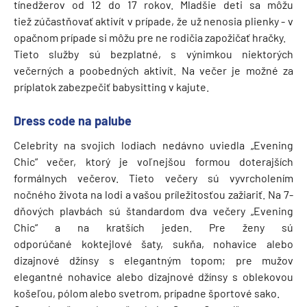
tínedžerov od 12 do 17 rokov. Mladšie deti sa môžu
tiež zúčastňovať aktivít v prípade, že už nenosia plienky - v
opačnom prípade si môžu pre ne rodičia zapožičať hračky.
Tieto služby sú bezplatné, s výnimkou niektorých
večerných a poobedných aktivít. Na večer je možné za
príplatok zabezpečiť babysitting v kajute.
Dress code na palube
Celebrity na svojich lodiach nedávno uviedla „Evening
Chic“ večer, ktorý je voľnejšou formou doterajších
formálnych večerov. Tieto večery sú vyvrcholením
nočného života na lodi a vašou príležitosťou zažiariť. Na 7-
dňových plavbách sú štandardom dva večery „Evening
Chic“ a na kratších jeden. Pre ženy sú
odporúčané koktejlové šaty, sukňa, nohavice alebo
dizajnové džínsy s elegantným topom; pre mužov
elegantné nohavice alebo dizajnové džínsy s oblekovou
košeľou, pólom alebo svetrom, prípadne športové sako.