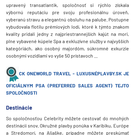
upravený transatlantik, spoločnosť si rýchlo získala
výbornú reputáciu pre svoju profesionálnu úroveň,
vyberanú stravu a elegantnú obsluhu na palube. Postupne
vybudovala flotilu prémiových lodí, ktoré k týmto znakom
kvality pridali jedny z najpriestrannejších kajút na mori,
plne vybavené kúpele Spa a exkluzívne služby v najvyšších
kategóriách, ako osobný majordóm, súkromné exkurzie
osobnými vozidlami vo vyše 50 prístavoch ...
CK ONEWORLD TRAVEL - LUXUSNÉPLAVBY.SK JE
OFICIÁLNYM PSA (PREFERRED SALES AGENT) TEJTO
SPOLOČNOSTI
Destinácie
So spoločnosťou Celebrity môžete cestovať do mnohých
destinácií snov. Okružné plavby ponúka v Karibiku, Európe
a Stredomorí, na Aljaške, prípadne môžete preskúmať