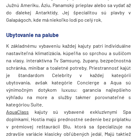
Južnú Ameriku, Áziu, Panamský prieplav alebo sa vydať až
do ďalekej Antarktídy. Jej špecialitou sú plavby v
Galapágoch, kde má niekoľko lodí po celý rok.
Ubytovanie na palube
K základnému vybaveniu každej kajuty patrí individuálne
nastaviteľná klimatizácia, kúpeľňa so sprchou a sušičom
na vlasy, interaktívna Tv Samsung, župany, bezpečnostná
schránka, minibar a toaletné potreby. Priestrannosť kajút
je štandardom Celebrity v každej kategórii
ubytovania, avšak kategórie Concierge a Aqua sú
výnimočným dotykom luxusu: garancia najlepšieho
výhľadu na more a služby takmer porovnateľné s
kategóriou Suite.
AquaClass
kajuty sú vybavené exkluzívnymi Spa
doplnkami. Hostia majú prednostné sedenie bez príplatku
v prémiovej reštaurácii Blu, ktorá sa špecializuje na
zdravšie variácie klasicky obľúbených jedál. Majú taktiež