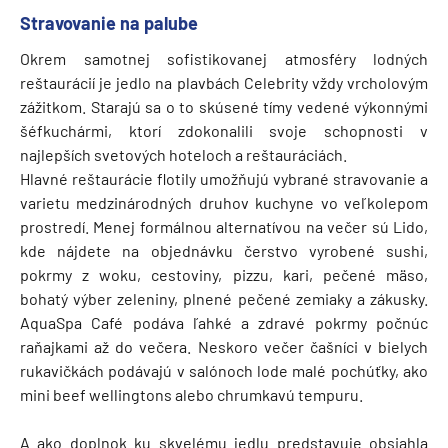
Stravovanie na palube
Okrem samotnej sofistikovanej atmosféry lodných
reštaurácií je jedlo na plavbách Celebrity vždy vrcholovým
zážitkom. Starajú sa o to skúsené tímy vedené výkonnými
šéfkuchármi, ktorí zdokonalili svoje schopnosti v
najlepších svetových hoteloch a reštauráciách.
Hlavné reštaurácie flotily umožňujú vybrané stravovanie a
varietu medzinárodných druhov kuchyne vo veľkolepom
prostredí. Menej formálnou alternatívou na večer sú Lido,
kde nájdete na objednávku čerstvo vyrobené sushi,
pokrmy z woku, cestoviny, pizzu, kari, pečené mäso,
bohatý výber zeleniny, plnené pečené zemiaky a zákusky.
AquaSpa Café podáva ľahké a zdravé pokrmy počnúc
raňajkami až do večera. Neskoro večer čašníci v bielych
rukavičkách podávajú v salónoch lode malé pochúťky, ako
mini beef wellingtons alebo chrumkavú tempuru.
A ako doplnok ku skvelému jedlu predstavuje obsiahla