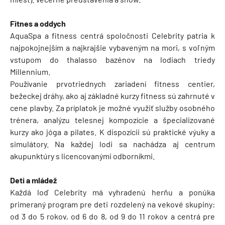
Fitnes a oddych
AquaSpa a fitness centrá spoločnosti Celebrity patria k
najpokojnejším a najkrajšie vybaveným na mori, s voľným
vstupom do thalasso bazénov na lodiach triedy
Millennium.
Používanie prvotriednych zariadení fitness centier,
bežeckej dráhy, ako aj základné kurzy fitness sú zahrnuté v
cene plavby. Za príplatok je možné využiť služby osobného
trénera, analýzu telesnej kompozície a špecializované
kurzy ako jóga a pilates. K dispozícii sú praktické výuky a
simulátory. Na každej lodi sa nachádza aj centrum
akupunktúry s licencovanými odborníkmi.
Deti a mládež
Každá loď Celebrity má vyhradenú herňu a ponúka
primeraný program pre deti rozdelený na vekové skupiny:
od 3 do 5 rokov, od 6 do 8, od 9 do 11 rokov a centrá pre