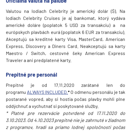
Oficiálna valuta na palube
Valutou na lodiach Celebrity je americký dolár ($). Na
lodiach Celebrity Cruises je aj bankomat, ktorý vydáva
americké doláre (poplatok 5 USD za transakciu) a na
európskych plavbách eurá (poplatok 6 EUR za transakciu).
Akceptujú sa kreditné karty Visa, MasterCard, American
Express, Discovery a Diners Card. Neakceptujú sa karty
Maestro / Switch, cestovné šeky American Express
Traveler a ani predplatené karty.
Prepitné pre personál
Prepitné je od 17.11.2020 zarátané len do
programu
ALWAYS INCLUDED.
*
O odmenu personálu je tak
postarané vopred, aby si hostia počas plavby mohli plne
oddýchnuť a vychutnať si poskytované služby.
* Platné pre rezervácie potvrdené od 17.11.2020 do
3.10.2023. Od 4.10.2023 prepitné nie je zahrnuté v žiadnom
z programov, hradí sa priamo lodnej spoločnosti počas