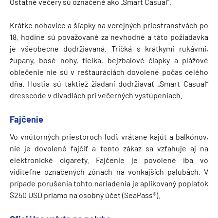
Ostatné večery sú označené ako „Smart Casual“.
Krátke nohavice a šľapky na verejných priestranstvách po
18. hodine sú považované za nevhodné a táto požiadavka
je všeobecne dodržiavaná. Tričká s krátkymi rukávmi,
župany, bosé nohy, tielka, bejzbalové čiapky a plážové
oblečenie nie sú v reštauráciách dovolené počas celého
dňa. Hostia sú taktiež žiadaní dodržiavať „Smart Casual“
dresscode v divadlách pri večerných vystúpeniach.
Fajčenie
Vo vnútorných priestoroch lodí, vrátane kajút a balkónov,
nie je dovolené fajčiť a tento zákaz sa vzťahuje aj na
elektronické cigarety. Fajčenie je povolené iba vo
viditeľne označených zónach na vonkajších palubách. V
prípade porušenia tohto nariadenia je aplikovaný poplatok
$250 USD priamo na osobný účet (SeaPass®).