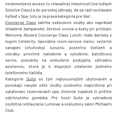
neobmedzený access to relaxačnej miestnosti (na lodiach
Solstice Class) a do perzskej záhrady. Ak sa radi nechávate
hýčkať v Spa, toto je tá pravá kategória pre Vás!
Concierge Class
zahŕňa exkluzívne služby ako napríklad
chladené šampanské, čerstvé ovocie a kvety pri privítaní;
Welcome Aboard Concierge Class Lunch; malé darčeky s
logom Celebrity; špeciálne room-service menu; večerné
canapés (chuťovky); luxusnú posteľnú bielizeň a
uteráky; prioritné nalodenie a vylodenie, batožinový
servis, pozvánky na exkluzívne podujatia, výhradnú
asistenciu, ktorá je k dispozícii stlačením jediného
telefónneho tlačidla.
Kategórie
Suite
sú tým najluxusnejším ubytovaním a
ponúkajú navyše ešte služby osobného majordóma pri
vybaľovaní, rezerváciách spa, čistenie topánok či prišitie
odtrhnutého gombíka. Pre hostí Suite je vyhradená
osobitná reštaurácia Luminae a exkluzívny salón Michael's
Club.