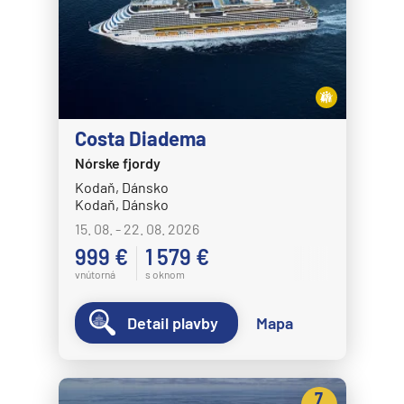
Costa Diadema
Nórske fjordy
Kodaň, Dánsko
Kodaň, Dánsko
15. 08. - 22. 08. 2026
999 €
1 579 €
vnútorná
s oknom
Detail plavby
Mapa
7