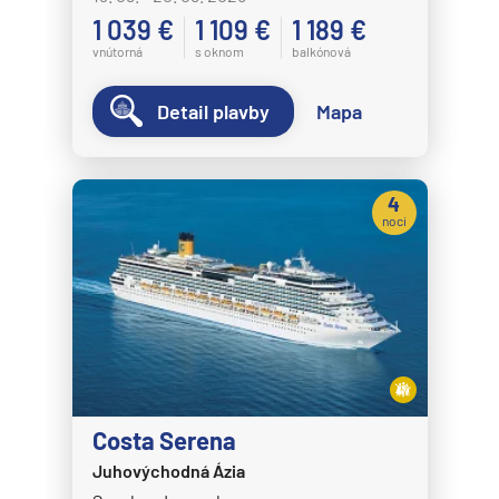
1 039 €
1 109 €
1 189 €
vnútorná
s oknom
balkónová
Detail plavby
Mapa
4
noci
Costa Serena
Juhovýchodná Ázia