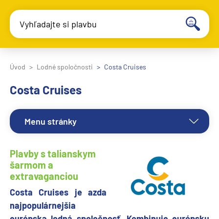
Vyhľadajte si plavbu
Úvod
Lodné spoločnosti
Costa Cruises
Costa Cruises
Menu stránky
Plavby s talianskym
šarmom a
extravaganciou
Costa Cruises je azda
najpopulárnejšia
európska lodná spoločnosť. Kombinuje európsku