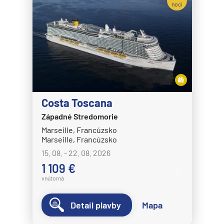
nocí
Costa Toscana
Západné Stredomorie
Marseille, Francúzsko
Marseille, Francúzsko
15. 08. - 22. 08. 2026
1 109 €
vnútorná
Detail plavby
Mapa