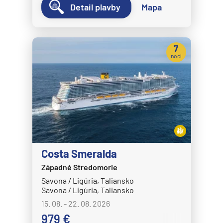
Detail plavby
Mapa
7
nocí
Costa Smeralda
Západné Stredomorie
Savona / Ligúria, Taliansko
Savona / Ligúria, Taliansko
15. 08. - 22. 08. 2026
979 €