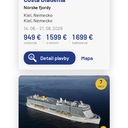
Nórske fjordy
Kiel, Nemecko
Kiel, Nemecko
14. 08. - 21. 08. 2026
949 €
1 599 €
1 699 €
vnútorná
s oknom
balkónová
Detail plavby
Mapa
7
nocí