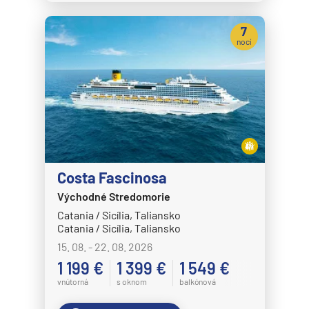
7
nocí
Costa Fascinosa
Východné Stredomorie
Catania / Sicília, Taliansko
Catania / Sicília, Taliansko
15. 08. - 22. 08. 2026
1 199 €
1 399 €
1 549 €
vnútorná
s oknom
balkónová