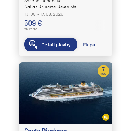
Sasebo, Japonsko
Naha / Okinawa, Japonsko
13. 08. - 17. 08. 2026
509 €
vnútorná
Detail plavby
Mapa
7
nocí
Costa Diadema