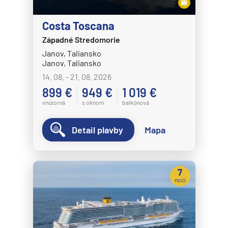
Costa Toscana
Západné Stredomorie
Janov, Taliansko
Janov, Taliansko
14. 08. - 21. 08. 2026
899 €
949 €
1 019 €
vnútorná
s oknom
balkónová
Detail plavby
Mapa
7
nocí