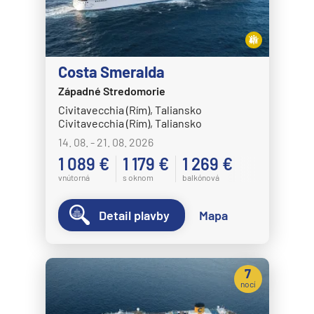
Costa Smeralda
Západné Stredomorie
Civitavecchia (Rím), Taliansko
Civitavecchia (Rím), Taliansko
14. 08. - 21. 08. 2026
1 089 €
1 179 €
1 269 €
vnútorná
s oknom
balkónová
Detail plavby
Mapa
7
nocí